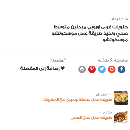
التصنيفات
حلويات
غربى
اوروبي
مبدئين
متوسط
صحي ولذيذ
طريقة عمل موسكوتشو
موسكوتشو
مشاركة & طباعة
المفضلة
← ‎السابق
طريقة عمل سلطة جمبرى مع المكرونة
طريقة عمل ساق الحمل