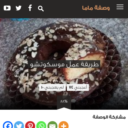
وصفة ماما
طريقة عمل موسكوتشو
أعجبني
لم يعجبني
10
74
88%
مشاركة الوصفة