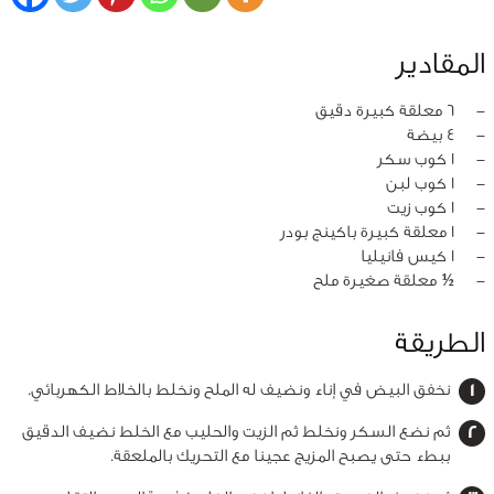
المقادير
‏-
6 معلقة كبيرة دقيق
‏-
4 بيضة
‏-
1 كوب سكر
‏-
1 كوب لبن
‏-
1 كوب زيت
‏-
1 معلقة كبيرة باكينج بودر
‏-
1 كيس فانيليا
‏-
½ معلقة صغيرة ملح
الطريقة
نخفق البيض في إناء ونضيف له الملح ونخلط بالخلاط الكهربائي.
ثم نضع السكر ونخلط ثم الزيت والحليب مع الخلط نضيف الدقيق
ببطء حتى يصبح المزيج عجينا مع التحريك بالملعقة.