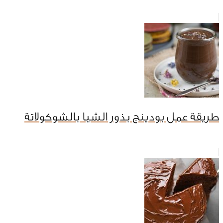
طريقة عمل بودينج بذور الشيا بالشوكولاتة