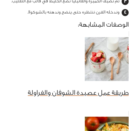
ثم نضيف الخميرة والفانيليا نضع الخليط في قالب مع التقليب.
وندخله الفرن ننتظره حتى ينضج وندهنه بالشوكولا.
الوصفات المشابهة:
طريقة عمل عصيدة الشوفان والفراولة