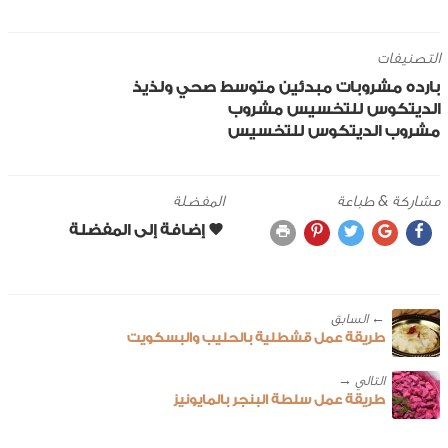
التصنيفات
بارده
مشروبات
مبدئين
متوسط
صحي ولذيذ
الديتكوس
للتخسيس
مشروب
مشروب الديتكوس للتخسيس
مشاركة & طباعة
المفضلة
← ‎السابق
طريقة عمل قشطلية بالحليب والبسكويت
طريقة عمل سلطة البنجر بالمايونيز