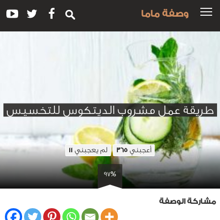
وصفة ماما
طريقة عمل مشروب الديتكوس للتخسيس
أعجبني
لم يعجبني
11
365
97%
مشاركة الوصفة