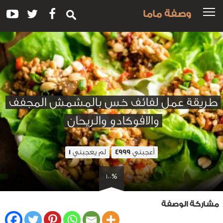
وصفة ماما
طريقة عمل لفائف خس بالمشمش المجفف
والافوكادو والريحان
أعجبني
لم يعجبني
1
4999
100%
مشاركة الوصفة