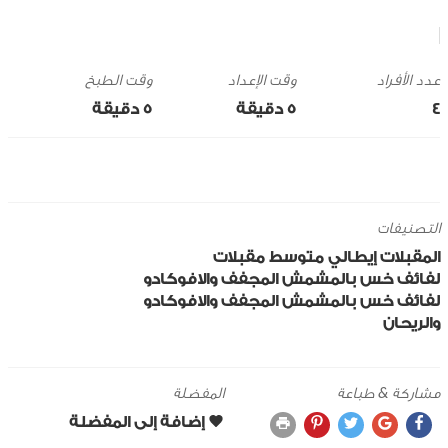
وقت الإعداد
وقت الطبخ
4
5 ‎دقيقة
5 ‎دقيقة
التصنيفات
المقبلات
إيطالي
متوسط
مقبلات
لفائف خس بالمشمش المجفف والافوكادو
لفائف خس بالمشمش المجفف والافوكادو
والريحان
مشاركة & طباعة
المفضلة