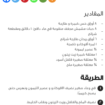
المقادير
‏-
8 أوراق خس كبيرة و طازجة
8 حبات مشمش مجفف منقوعة في ماء دافئ 10 دقائق ومقطعة
‏-
شرائح
‏-
6 أوراق ريحان طازجة شرائح
‏-
1 ثمرة أفوكادو ناضجة
‏-
½ عصير ليمونة
‏-
1 معلقة كبيرة زيت زيتون
‏-
¼ معلقة صغيرة فلفل أسود
‏-
¼ معلقة صغيرة ملح
الطريقة
في وعاء صغير نضيف الافوكادو و عصير الليمون ونهرس حتى
يصبح كريميًا.
نضيف الملح والفلفل وزيت الزيتون ونقلب الخليط.