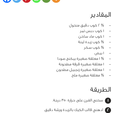
المقادير
‏-
½ 2 كوب دقيق منخول
‏-
1 كوب دبس تمر
‏-
1 كوب ماء ساخن
‏-
½ كوب زبدة لينة
‏-
½ كوب سكر
‏-
1 بيض
‏-
½ 1 معلقة صغيرة بيكنج صودا
‏-
1 معلقة صغيرة قرفة مطحونة
‏-
1 معلقة صغيرة زنجبيل مطحون
‏-
½ معلقة صغيرة ملح
الطريقة
سخني الفرن على حرارة 350 درجة.
ادهني قالب الكيك بالزبدة ورشة دقيق.