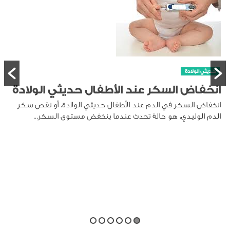
 الولادة
، أو نقص سكر
لسكر...
حديثي الولادة
متى تظهر الأسنان عند الرضيع
تظهر الأسنا
يختلف ذلك من طفل لآخر. بعض...