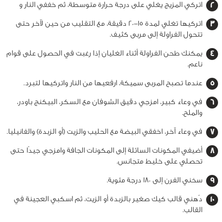
اتركي المزيج يغلي على درجة حرارة متوسطة، ثم خففي النار و
اتركيها تغلي لمدة 15-20 دقيقة، مع التقليب من حين لآخر حتى
تتحول الفراولة إلى مربى كثيف.
يمكنك طحن الفراولة أثناء الغليان إذا رغبت في الحصول على قوام
ناعم.
عندما تصبح المربى سميكة، ارفعيها من النار واتركيها لتبرد.
في وعاء كبير، امزجي دقيق الشوفان مع السكر، البيكنج باودر،
والملح.
في وعاء آخر، اخفقي البيضة مع الحليب والزيت (أو الزبدة) والفانيليا.
أضيفي المكونات السائلة إلى المكونات الجافة وامزجي جيدًا حتى
تحصلي على خليط متجانس.
سخني الفرن إلى 180 درجة مئوية.
دُهني قالب كيك صغير بالزبدة أو الزيت، ثم اسكبي العجينة في
القالب.