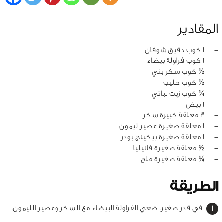
المقادير
‏-
1 كوب دقيق شوفان
‏-
1 كوب فراولة بيضاء
‏-
½ كوب سكر بني
‏-
½ كوب حليب
‏-
¼ كوب زيت نباتي
‏-
1 بيض
‏-
3 معلقة كبيرة سكر
‏-
1 معلقة صغيرة عصير ليمون
‏-
1 معلقة صغيرة بيكينج بودر
‏-
½ معلقة صغيرة فانيليا
‏-
¼ معلقة صغيرة ملح
الطريقة
في قدر صغير، ضعي الفراولة البيضاء مع السكر وعصير الليمون.