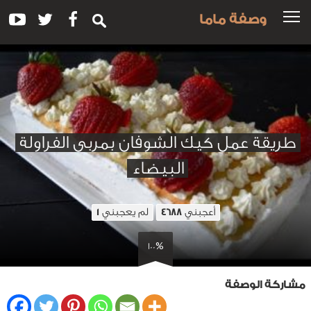
وصفة ماما
طريقة عمل كيك الشوفان بمربى الفراولة
البيضاء
أعجبني
لم يعجبني
1
4688
100%
مشاركة الوصفة