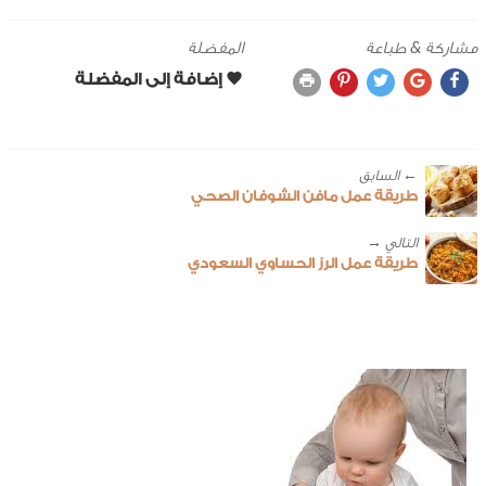
مشاركة & طباعة
المفضلة
← ‎السابق
طريقة عمل مافن الشوفان الصحي
طريقة عمل الرز الحساوي السعودي