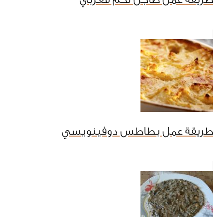
طريقة عمل بطاطس دوفينويسي