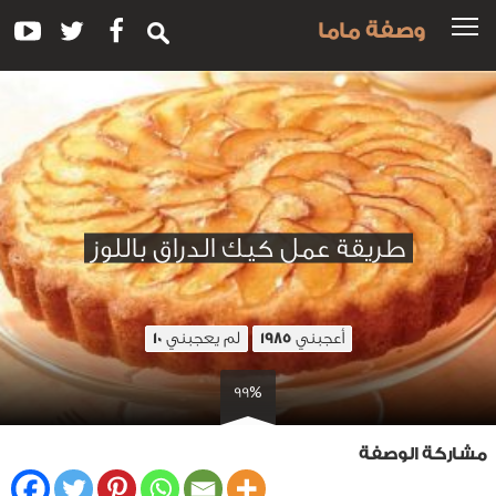
وصفة ماما
طريقة عمل كيك الدراق باللوز
أعجبني
لم يعجبني
10
1985
99%
مشاركة الوصفة