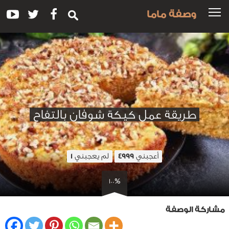
وصفة ماما
طريقة عمل كيكة شوفان بالتفاح
أعجبني
لم يعجبني
1
4999
100%
مشاركة الوصفة