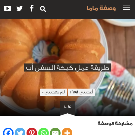
وصفة ماما
طريقة عمل كيكة السفن أب
أعجبني
لم يعجبني
0
1658
100%
مشاركة الوصفة