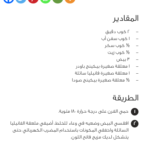
المقادير
‏-
2 كوب دقيق
‏-
1 كوب سفن أب
‏-
½ كوب سكر
‏-
½ كوب زيت
‏-
3 بيض
‏-
1 معلقة صغيرة بيكينج باودر
‏-
1 معلقة صغيرة فانيليا سائلة
‏-
½ معلقة صغيرة بيكينج صودا
الطريقة
حمي الفرن على درجة حرارة 180 مئوية.
افقسي البيض وضعيه في وعاء للخلط، أضيفي ملعقة الفانيليا
السائلة واخفقي المكونات باستخدام المضرب الكهربائي حتى
يتشكل لديك مزيج فاتح اللون.