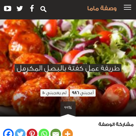
وصفة ماما
طريقة عمل كفتة بالبصل المكرمل
أعجبني
لم يعجبني
10
986
99%
مشاركة الوصفة