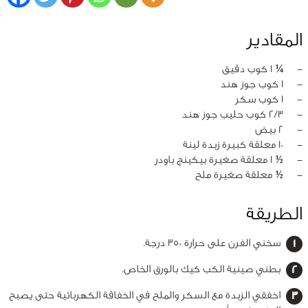
المقادير
‏-
¼ 1 كوب دقيق
‏-
1 كوب جوز هند
‏-
1 كوب سكر
‏-
2/3 كوب حليب جوز هند
‏-
2 بيض
‏-
10 معلقة كبيرة زبدة لينة
‏-
½ 1 معلقة صغيرة بيكينج باودر
‏-
½ معلقة صغيرة ملح
الطريقة
سخني الفرن على حرارة 350 درجة.
بطني صينية الكب كيك بالورق الخاص.
اخفقي الزبدة مع السكر والملح في الخفاقة الكهربائية حتى يصبح