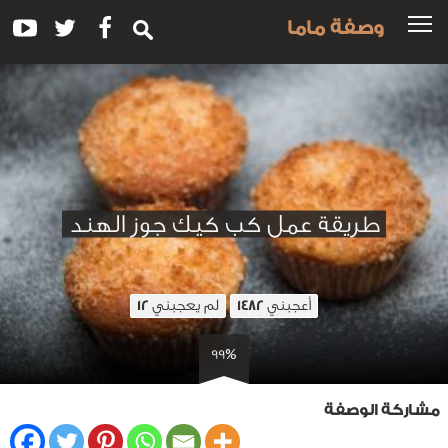
وصفة ماما
طريقة عمل كب كيك جوز الهند
أعجبني
لم يعجبني
12
1482
99%
مشاركة الوصفة