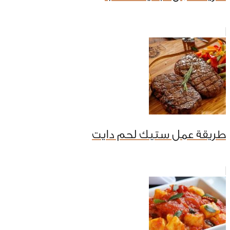
طريقة عمل ستيك لحم دايت