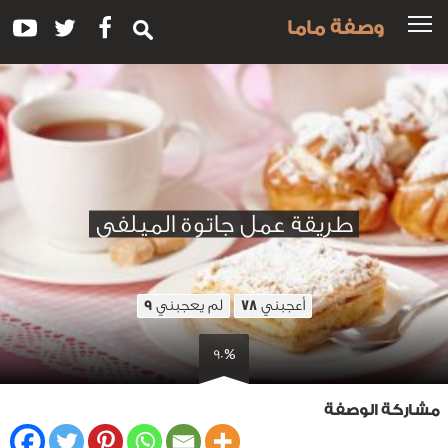
وصفة ماما
طريقة عمل جاتوة الميلفى
أعجبني
لم يعجبني
9
78
90%
مشاركة الوصفة