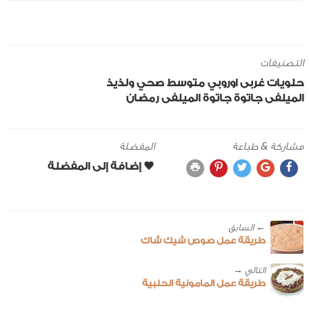
التصنيفات
حلويات
غربى
اوروبي
متوسط
صحي ولذيذ
الميلفى
جاتوة
جاتوة الميلفى
رمضان
مشاركة & طباعة
المفضلة
← ‎السابق
طريقة عمل صوص شيك شاك
طريقة عمل المامونية الحلبية