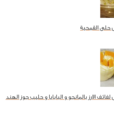
 حلى القمحية
فائف الارز بالمانجو و البابايا و حليب جوز الهند