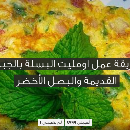
قة عمل اومليت البسلة بالجبن
القديمة والبصل الأخضر
أعجبني
لم يعجبني
1
4999