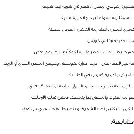
غيرة، شوّحي البصل الأخضر في شوية زيت خفيف .
له، وقلبيها سوا على درجة حرارة هادية.
كسري البيض وأضف إليه الفلفل الأسود والشطة .
نة القديمة وقلبي كويس.
م خليط البصل الأخضر والبسلة وقلّبي الكل مع بعض.
 غير لاصقة على درجة حرارة متوسطة، وضيفي السمن البلدي أو الزيت.
البيض وافرديه كويس في الطاسة.
وسيبيه يستوي على درجة حرارة هادية لمدة 5-7 دقائق.
الجوانب استوت والسطح بدأ يتمسك، ممكن تقلب الأومليت.
 الفرن دقيقتين تحت الشواية لو بتحبيها لونها دهبي من فوق.
مشابهة: