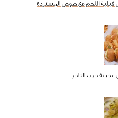
 فيلية اللحم مع صوص المستردة
عجينة جيب التاجر