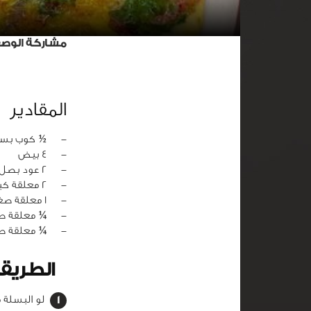
مشاركة الوص
المقادير
‏-
½ كوب بسل
‏-
4 بيض
‏-
2 عود بصل أخضر مفروم
‏-
2 معلقة كبيرة جبنة قديمة
‏-
1 معلقة صغيرة سمن بلدي
‏-
¼ معلقة ص
‏-
¼ معلقة ص
الطريق
لو البسلة مش 