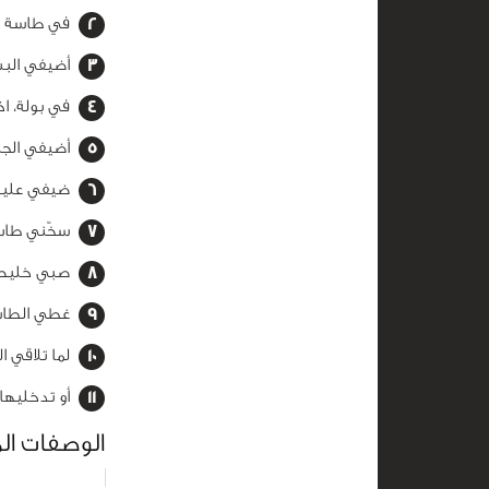
في طاسة ص
أضيفي البس
في بولة، ا
أضيفي الجب
ضيفي عليه
سخّني طاسة
صبي خليط 
غطي الطاسة 
لما تلاقي 
أو تدخليها
الوصفات ال