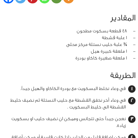
المقادير
‏-
48 قطعة بسكوت مطحون
‏-
1 علبة قشطة
‏-
¾ علبة حليب نستلة مركز محلى
‏-
1 ملعقة كبيرة هيل
‏-
1 ملعقة صغيرة كاكاو بودرة
الطريقة
في وعاء نخلط البسكويت مع بودرة الكاكاو والهيل جيداً.
في وعاء أخر نخفق القشطة مع حليب النستلة ثم نضيف خليط
القشطة الى خليط البسكويت .
نعجن جيداً حتى تتجانس وممكن ان نضيف حليب او بسكويت
زيادة.
ممكن اضافة قليل من الحليب إذا كانت قاسية أو ممكن أضافة