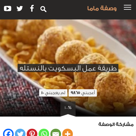
وصفة ماما
طريقة عمل البسكويت بالنستله
أعجبني
لم يعجبني
10
9865
100%
مشاركة الوصفة