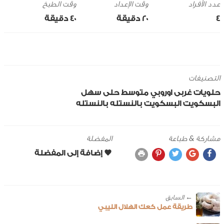
وقت الإعداد
وقت الطبخ
4
20 ‎دقيقة
40 ‎دقيقة
التصنيفات
حلويات
غربى
اوروبي
متوسط
حلى سهل
البسكويت
البسكويت بالنستله
بالنستله
مشاركة & طباعة
المفضلة
← ‎السابق
طريقة عمل كعك الهلال الليبي