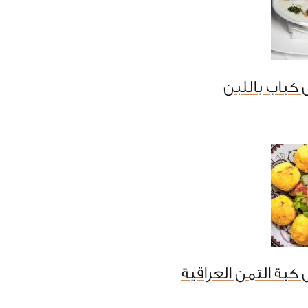
كباب باللبن
كبة التمن العراقية