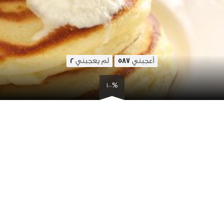
أعجبني
لم يعجبني
2
587
100%