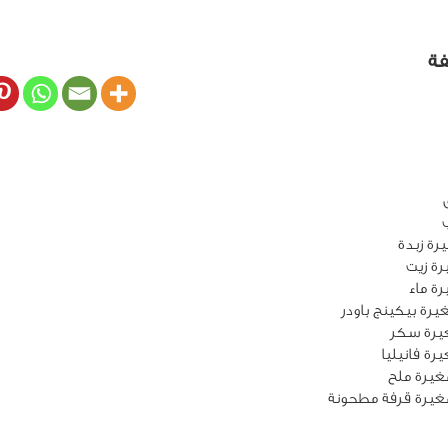
فة
يرة ملح
يرة قرفة مطحونة