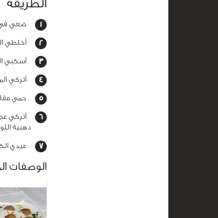
الطريقة
ضعي في وعا
أخلطي الم
أسكبي الح
أتركي المز
حمي مقلاة 
أتركي عجين
ذهبية اللو
عيدي الكرة
الوصفات ال