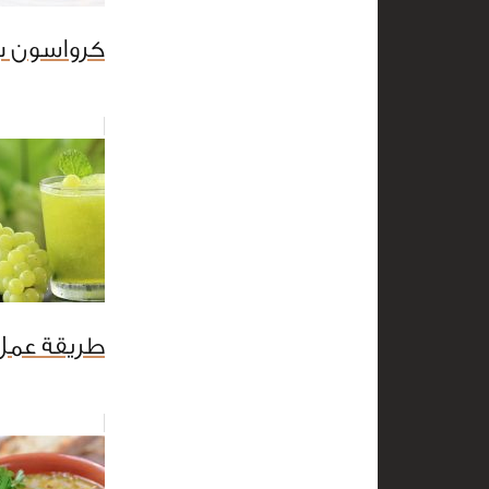
كرواسون ب3 مكونا
طريقة عمل