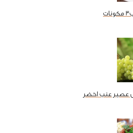
ت
 عصير عنب اخضر