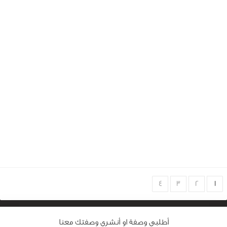
Choose
4
3
2
1
page
أطلبى وصفة او أنشرى وصفتك معنا