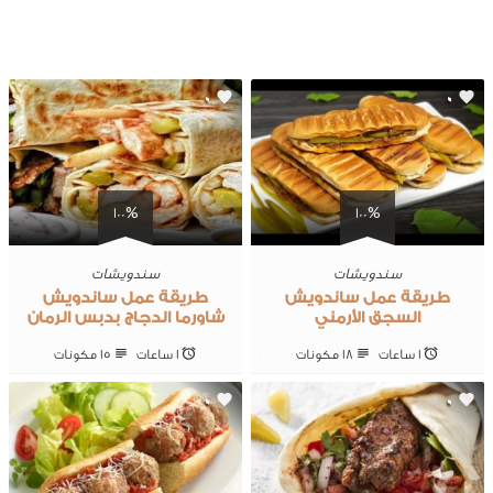
0
0
100%
100%
سندويشات
سندويشات
طريقة عمل ساندويش
طريقة عمل ساندويش
السجق الأرمني
شاورما الدجاج بدبس الرمان
1 ساعات
18 ‎مكونات
1 ساعات
15 ‎مكونات
0
0