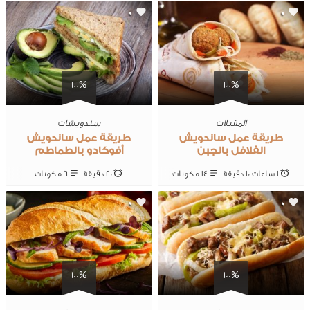
0
0
100%
100%
المقبلات
سندويشات
طريقة عمل ساندويش
طريقة عمل ساندويش
الفلافل بالجبن
أفوكادو بالطماطم
1 ساعات 10 ‎دقيقة
14 ‎مكونات
20 ‎دقيقة
6 ‎مكونات
0
0
100%
100%