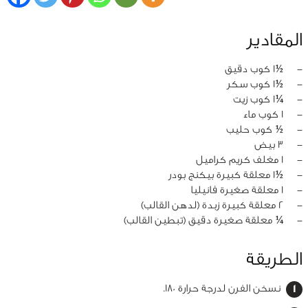
المقادير
‏-
½1 كوب دقيق
‏-
½1 كوب سكر
‏-
¼1 كوب زيت
‏-
1 كوب ماء
‏-
½ كوب حليب
‏-
3 بيض
‏-
1 مغلف كريم كراميل
‏-
½1 معلقة كبيرة بيكنج بودر
‏-
1 معلقة صغيرة فانيليا
‏-
2 معلقة كبيرة زبدة (لدهن القالب)
‏-
¼ معلقة صغيرة دقيق (تبطين القالب)
الطريقة
نسخن الفرن لدرجة حرارة 180.