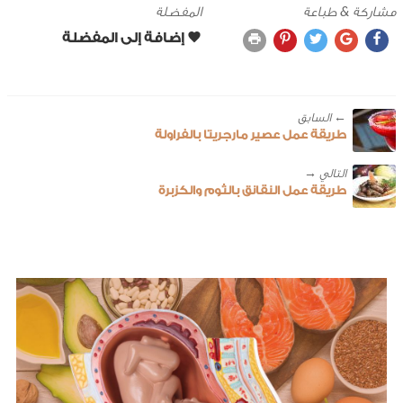
مشاركة & طباعة
المفضلة
← ‎السابق
طريقة عمل عصير مارجريتا بالفراولة
طريقة عمل النقانق بالثوم والكزبرة