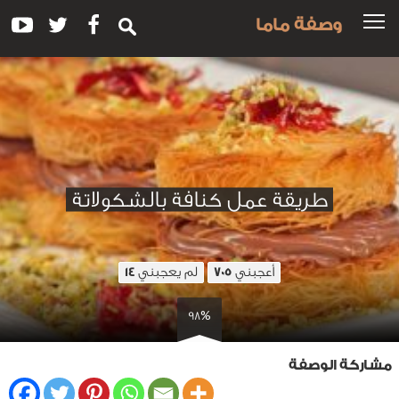
وصفة ماما
طريقة عمل كنافة بالشكولاتة
أعجبني
لم يعجبني
14
705
98%
مشاركة الوصفة