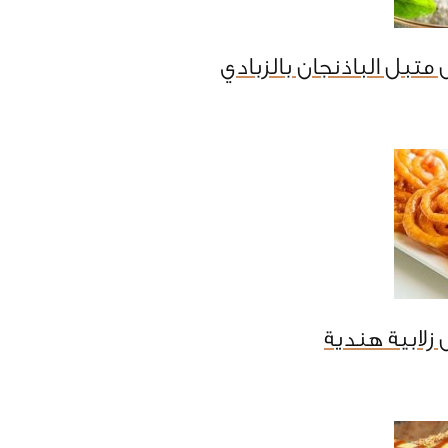
متبل الباذنجان بالزبادي
زلابية هندية