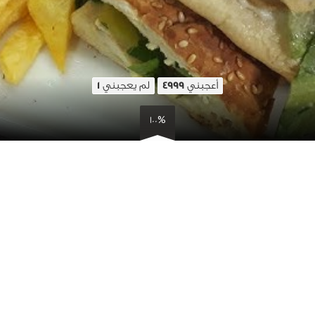
أعجبني
لم يعجبني
1
4999
100%