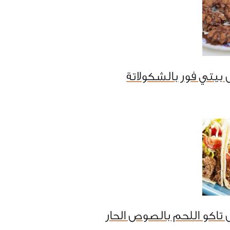
بيتي فور بالشكولاتة
تاكو اللحم بالصوص الحار