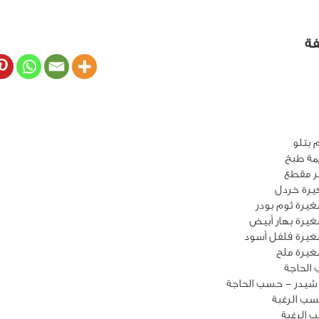
فة
مة طبخ
 مقطع
يرة ثوم بودر
يرة بهار أبيض
غيرة فلفل أسود
يرة ملح
الحاجة
شيدر - حسب الحاجة
سب الرغبة
الرغبة