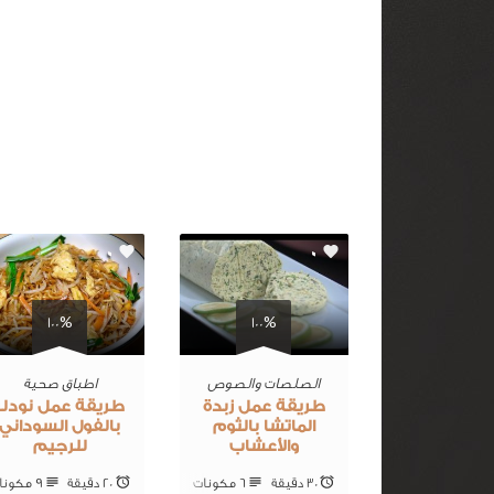
0
0
100%
100%
الصلصات والصوص
اطباق صحية
طريقة عمل زبدة
طريقة عمل نودلز
الماتشا بالثوم
بالفول السوداني
والأعشاب
للرجيم
30 ‎دقيقة
6 ‎مكونات
20 ‎دقيقة
9 ‎مكونات