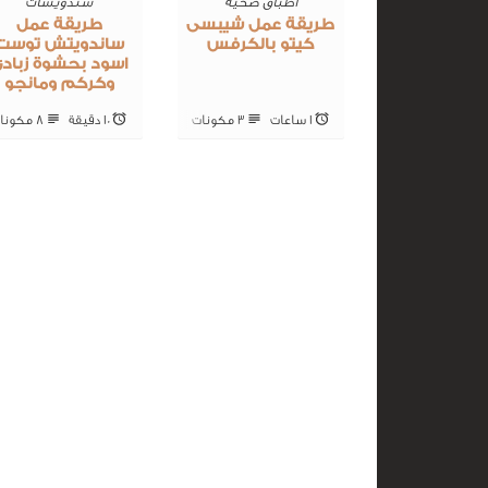
اطباق صحية
سندويشات
طريقة عمل شيبسى
طريقة عمل
كيتو بالكرفس
ساندويتش توست
اسود بحشوة زباد
وكركم ومانجو
1 ساعات
3 ‎مكونات
10 ‎دقيقة
8 ‎مكونات