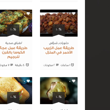
0
0
100%
100%
حلويات
,
شرقى
اطباق صحية
طريقة عمل الزبيب
طريقة عمل عجة
الأحمر في المنزل
الكوسا بالفرن
للرجيم
1 ساعات
2 ‎مكونات
40 ‎دقيقة
7 ‎مكونات
0
0
100%
100%