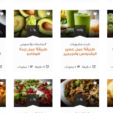
0
0
100%
99%
بارده
,
مشروبات
الصلصات والصوص
طريقة عمل عصير
طريقة عمل زبدة
البقدونس والجرجير
افوكادو
ا
10 ‎دقيقة
5 ‎مكونات
14 ‎دقيقة
6 ‎مكونات
0
0
100%
100%