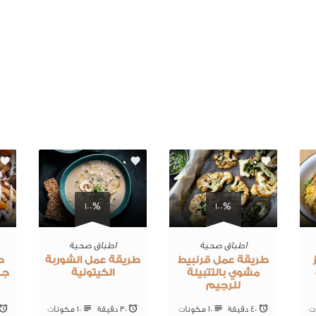
0
0
100%
100%
اطباق صحية
اطباق صحية
طريقة عمل قرنبيط
طريقة عمل الشوربة
ط
مشوي بالتتبيلة
الكيتونية
جز
للرجيم
40 ‎دقيقة
10 ‎مكونات
30 ‎دقيقة
10 ‎مكونات