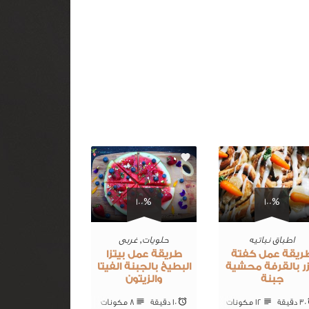
0
0
100%
100%
اطباق نباتيه
حلويات
,
غربى
ريقة عمل كفتة
طريقة عمل بيتزا
ر بالقرفة محشية
البطيخ بالجبنة الفيتا
جبنة
والزيتون
30 ‎دقيقة
12 ‎مكونات
10 ‎دقيقة
8 ‎مكونات