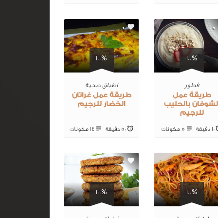
0
0
100%
100%
فطور
اطباق صحية
طريقة عمل
طريقة عمل غراتان
لشوفان بالحليب
الخضار للرجيم
للرجيم
10 ‎دقيقة
5 ‎مكونات
50 ‎دقيقة
14 ‎مكونات
0
0
100%
100%