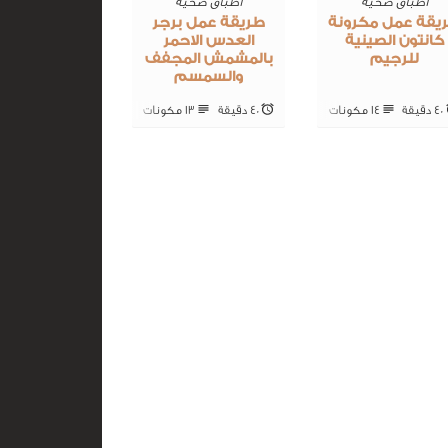
اطباق صحية
اطباق صحية
يقة عمل مكرونة
طريقة عمل برجر
كانتون الصينية
العدس الاحمر
للرجيم
بالمشمش المجفف
والسمسم
40 ‎دقيقة
14 ‎مكونات
40 ‎دقيقة
13 ‎مكونات