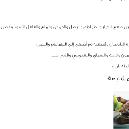
ير ضعي الخيار والطماطم والبصل والحمص والملح والفلفل الأسود وعصير 
 الباذنجان وقطعيه ثم أضيفي إلى الطماطم والبصل.
ون والزيت والسماق والبقدونس وقلبي جيدًا.
ة باردة.
مشابهة: