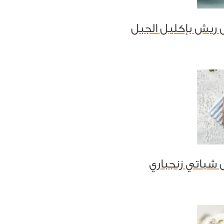
 ريش بإكليل الجبل
شباتي زنجباري