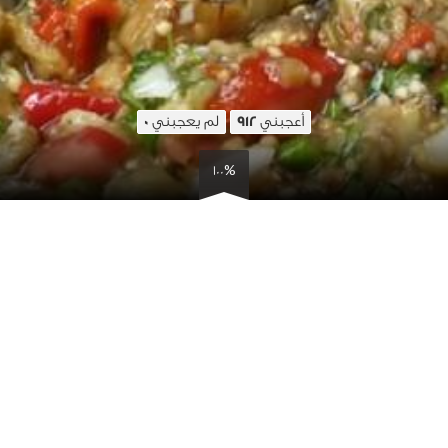
أعجبني
لم يعجبني
0
912
100%