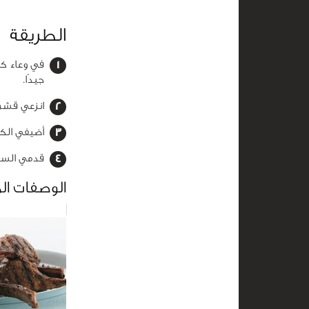
الطريقة
في وعاء كب
جيدًا.
انزعي قشرة
أضيفي الكم
قدمي السلط
الوصفات ال