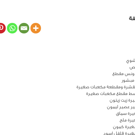
فة
ص
ونس مقطع
غيرة كمون
غيرة فلفل اسود