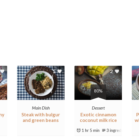
1
2
80%
Main Dish
Dessert
hy
Steak with bulgur
Exotic cinnamon
P
and green beans
coconut milk rice
w
1 hr 5 min
3 ingredients