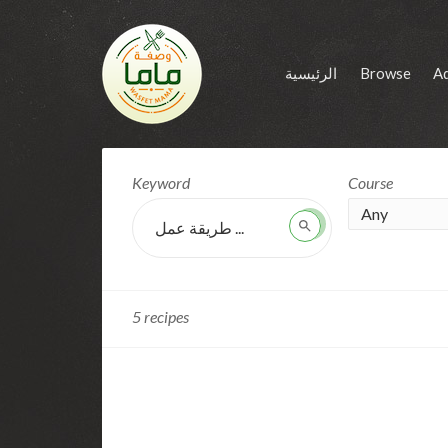
الرئيسية
Browse
A
Skill
Keyword
Course
level:
Any
Hard
Search
5 recipes