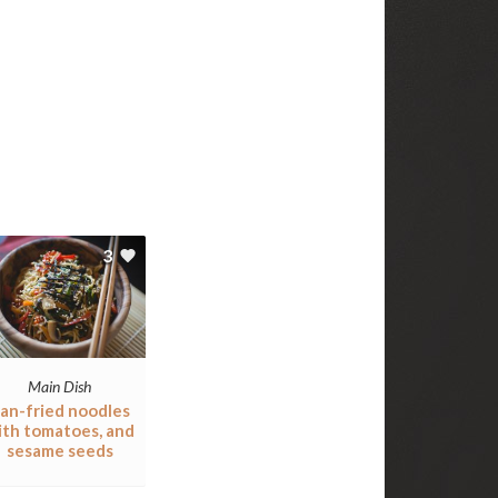
3
Main Dish
an-fried noodles
ith tomatoes, and
sesame seeds