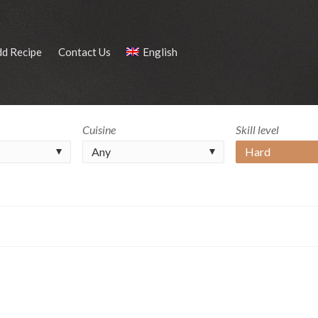
dd Recipe
Contact Us
English
Cuisine
Skill level
Any
Hard