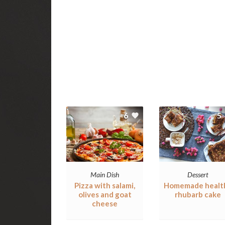
6
5
Main Dish
Dessert
Pizza with salami,
Homemade healt
olives and goat
rhubarb cake
cheese