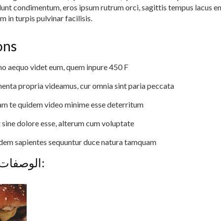
idunt condimentum, eros ipsum rutrum orci, sagittis tempus lacus en
 in turpis pulvinar facilisis.
ons
mo aequo videt eum, quem inpure 450 F
menta propria videamus, cur omnia sint paria peccata
 te quidem video minime esse deterritum
sine dolore esse, alterum cum voluptate
dem sapientes sequuntur duce natura tamquam
الوصفات المشابهة: