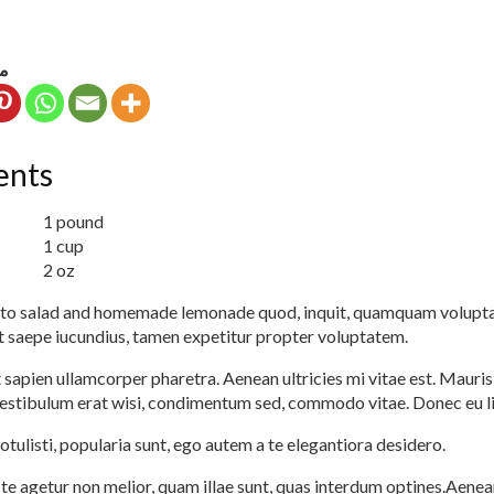
م
ents
1 pound
1 cup
2 oz
ato salad and homemade lemonade quod, inquit, quamquam volupt
 saepe iucundius, tamen expetitur propter voluptatem.
t sapien ullamcorper pharetra. Aenean ultricies mi vitae est. Mauris
 Vestibulum erat wisi, condimentum sed, commodo vitae. Donec eu li
tulisti, popularia sunt, ego autem a te elegantiora desidero.
te agetur non melior, quam illae sunt, quas interdum optines.Aene