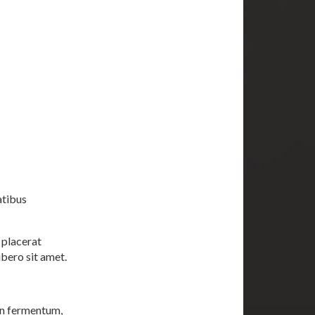
atibus
 placerat
bero sit amet.
an fermentum,