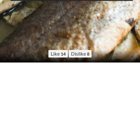
Like
Dislike
14
8