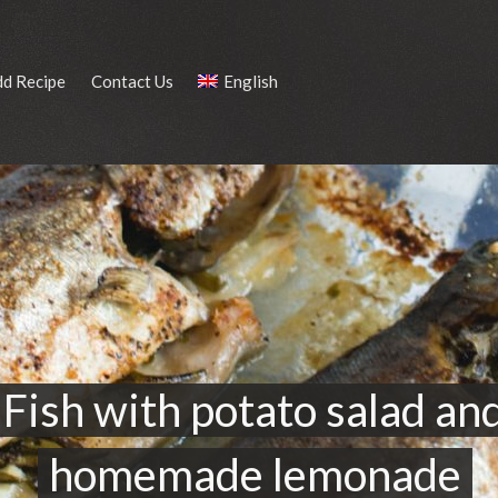
dd Recipe
Contact Us
English
Fish with potato salad an
homemade lemonade