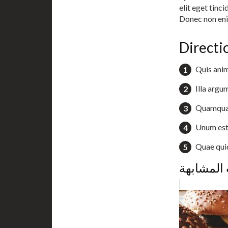
elit eget tinc
Donec non enim
Directi
Quis ani
Illa argu
Quamquam
Unum est 
Quae qui