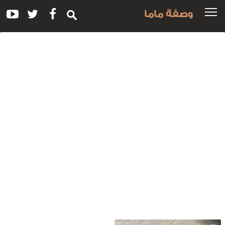
وصفة ماما
سم
لوصفة:
فتة
لبطاطس
للبنانية