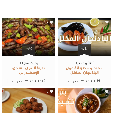
0
0
97%
97%
اطباق جانبية
وجبات سريعة
– فيديو – طريقة عمل
طريقة عمل السجق
الباذنجان المخلل
الإسكندراني
40 ‎دقيقة
10 ‎مكونات
45 ‎دقيقة
9 ‎مكونات
0
0