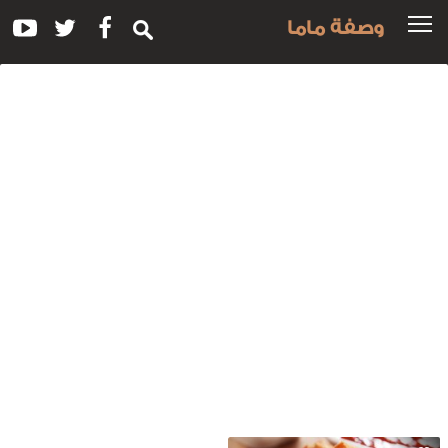
وصفة ماما
سم
لوصفة:
مل
رات
لجبنة