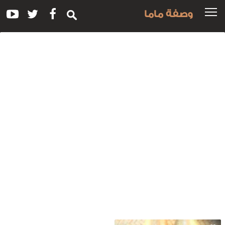
وصفة ماما
سم
لوصفة:
لقبوط
لكويتي
الخضار