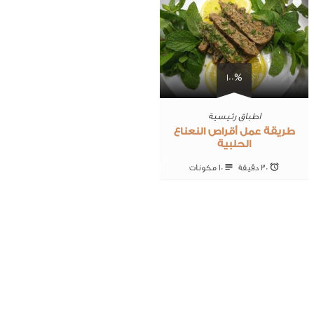
0
100%
اطباق رئيسية
طريقة عمل أقراص النعناع
الحلبية
30 ‎دقيقة
10 ‎مكونات