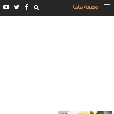
وصفة ماما
سم
لوصفة:
قراص
لنعناع
لحلبية