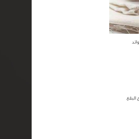
ائد
 البقع