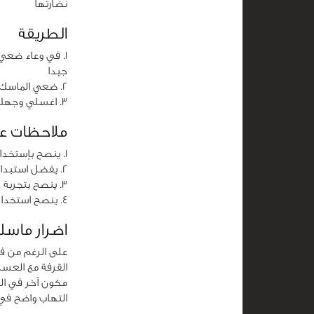
نضارتها
الطريقة
جيدا
ضعي الماسك عل
اغسلي وجهك 
ملاحظات ع
ينصح بإستخدام
يفضل استبدال
ينصح بتجربة 
ينصح استخدام الماس
اضرار ماس
على الرغم من فو
القرفة مع العسل
التهاب واضح في