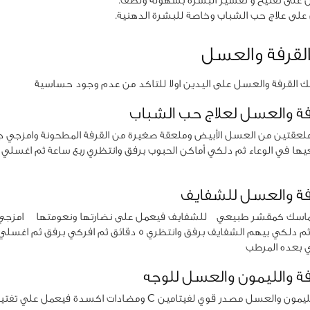
على تفتيح و تقشير البشرة بسهولة ولطف.
على علاج حب الشباب وخاصة للبشرة الدهنية.
لقرفة والعسل
ك القرفة والعسل على اليدين اولا للتاكد من عدم وجود حساسية
فة والعسل لعلاج حب الشباب
عقتين من العسل الأبيض وملعقة صغيرة من القرفة المطحونة وامزجي ج
 في الوعاء ثم دلكي أماكن الحبوب برفق وانتظري ربع ساعة ثم اغسلي 
فة والعسل للشفايف
ماسك كمقشر طبيعي للشفايف فيعمل على نضارتها ونعومتها امزجي
القرفة والعسل ثم دلكي بيهم الشفايف برفق وانتظري 5 دقائق ثم افركي بر
ي بعده المرطب
ة والليمون والعسل للوجه
يعد ماالقرفة والليمون والعسل مصدر قوي لفيتامين C ومضادات اكسدة ف