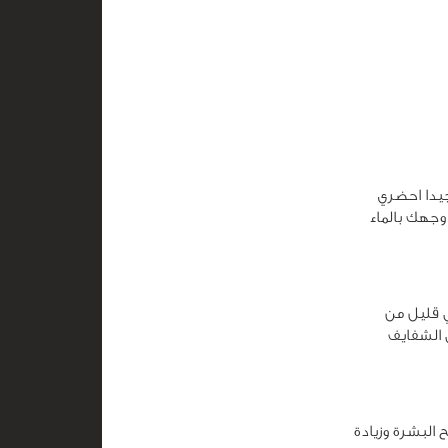
يدا احضري
وجهك بالماء
 قليل من
فق ثم اغسلي الشفايف
يعمل علي تفتيح البشرة وزيادة