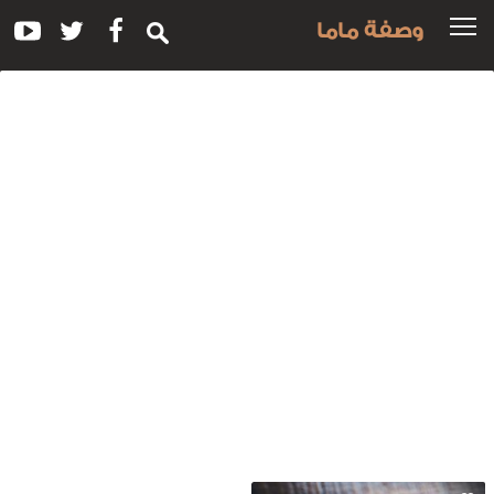
وصفة ماما
سم
لوصفة:
سكافيه
اتيه