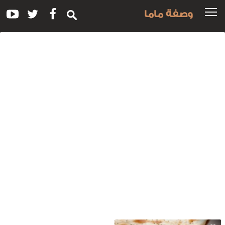
وصفة ماما
سم
لوصفة:
اشف
جاج
ندي