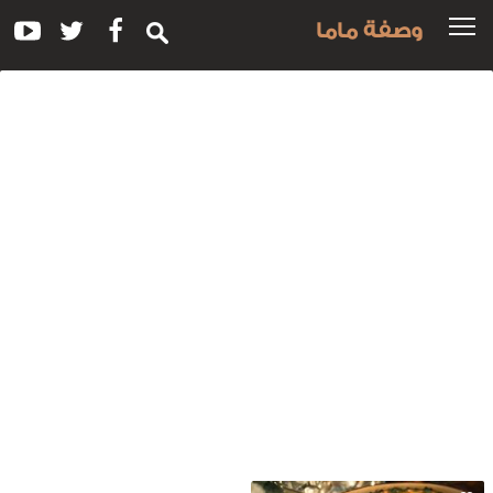
وصفة ماما
سم
لوصفة:
كرونة
السبانخ
البشاميل