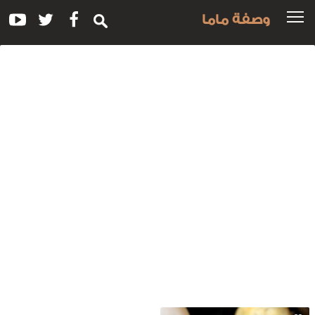
وصفة ماما
سم
لوصفة:
وكيز
حشو
الأوريو