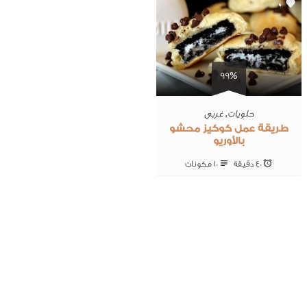
0
99%
حلويات
,
غربى
طريقة عمل كوكيز محشو
بالأوريو
40 ‎دقيقة
10 ‎مكونات