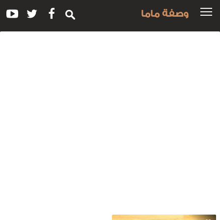
وصفة ماما
سم
لوصفة:
فتة
للحم
الخضار