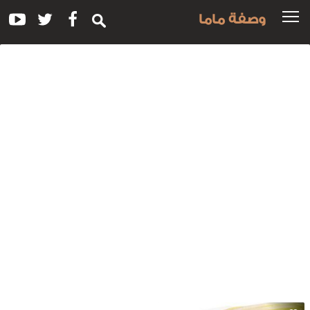
وصفة ماما
سم
لوصفة:
فتة
لديك
لرومي