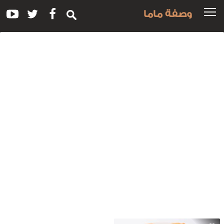
وصفة ماما
سم
لوصفة:
فتة
لجمبري
لحارة