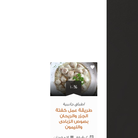
0
100%
اطباق جانبية
طريقة عمل كفتة
الجزر والريحان
بصوص الزبادى
والليمون
20 ‎دقيقة
14 ‎مكونات