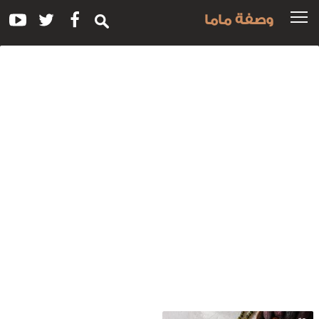
وصفة ماما
سم
لوصفة:
عك
اليانسون
التمر