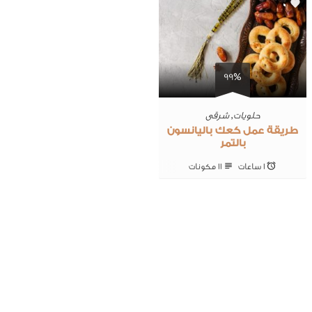
0
99%
حلويات
,
شرقى
طريقة عمل كعك باليانسون
بالتمر
1 ساعات
11 ‎مكونات