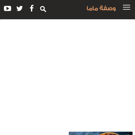
وصفة ماما
سم
لوصفة:
عك
لعيد
اليانسون
التمر