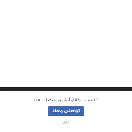
أطلبى وصفة او أنشرى وصفتك معنا
من نحن
تواصلى معنا
جميع الحقوق محفوظة لـ
وصفة ماما
© 2026
غلق