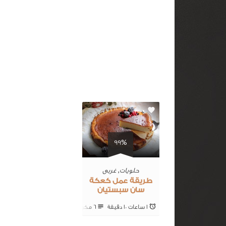
0
99%
حلويات
,
غربى
طريقة عمل كعكة
سان سبستيان
1 ساعات 10 ‎دقيقة
6 ‎مكونات