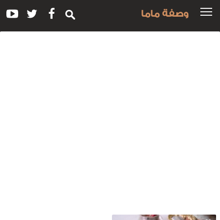
وصفة ماما
سم
لوصفة:
شك
صدور
لدجاج