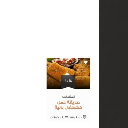
0
85%
المقبلات
طريقة عمل
كشكفال بانية
20 ‎دقيقة
4 ‎مكونات