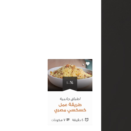
0
100%
اطباق جانبية
طريقة عمل
كسكسي مصري
40 ‎دقيقة
7 ‎مكونات