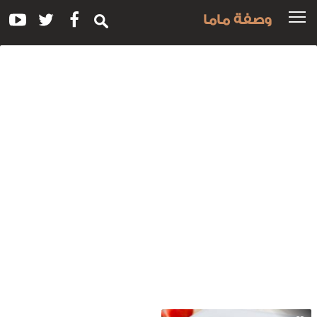
وصفة ماما
سم
لوصفة:
سكسي
اللحم
صلصة
لطماطم