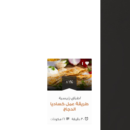
1
86%
اطباق رئيسية
طريقة عمل كساديا
الدجاج
30 ‎دقيقة
21 ‎مكونات