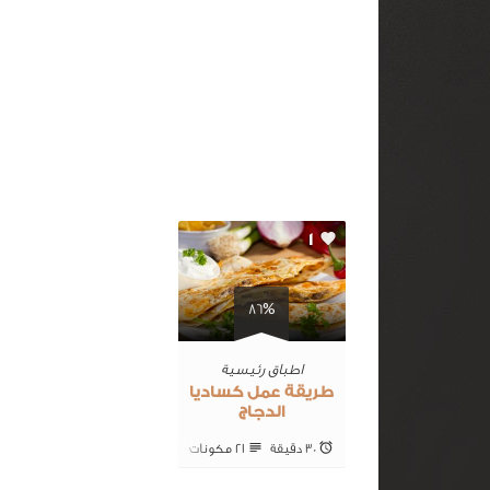
1
86%
اطباق رئيسية
طريقة عمل كساديا
الدجاج
30 ‎دقيقة
21 ‎مكونات