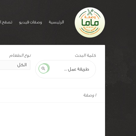
الرئيسية
وصفات فيديو
تصفح ا
وسم
كلمة البحث
للوصفة:
كساديا
بحث
الدجاج
1 وصفة