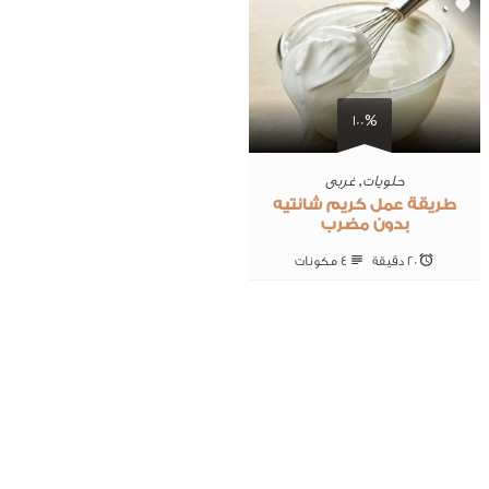
0
100%
حلويات
,
غربى
طريقة عمل كريم شانتيه
بدون مضرب
20 ‎دقيقة
4 ‎مكونات