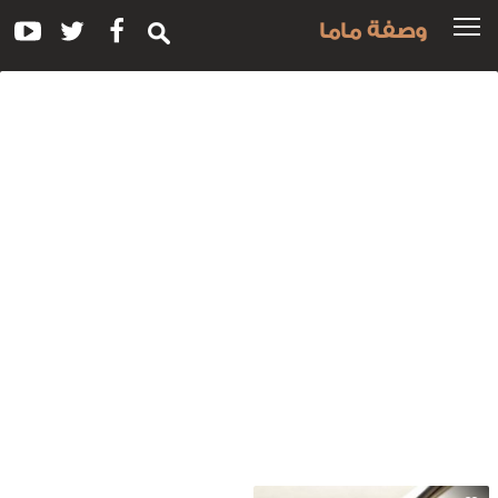
وصفة ماما
سم
لوصفة:
ريم
انتيه