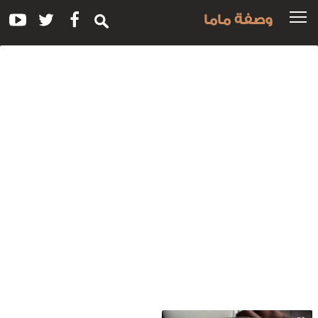
وصفة ماما
سم
لوصفة:
ريم
شيز
روستنج