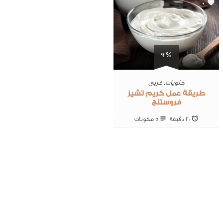
0
91%
حلويات
,
غربى
طريقة عمل كريم تشيز
فروستنج
20 ‎دقيقة
5 ‎مكونات