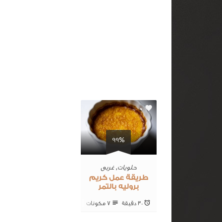
0
99%
حلويات
,
غربى
طريقة عمل كريم
بروليه بالتمر
30 ‎دقيقة
7 ‎مكونات