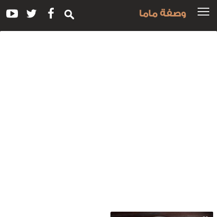
وصفة ماما
سم
لوصفة:
ريمة
لحلويات
ي
لمنزل