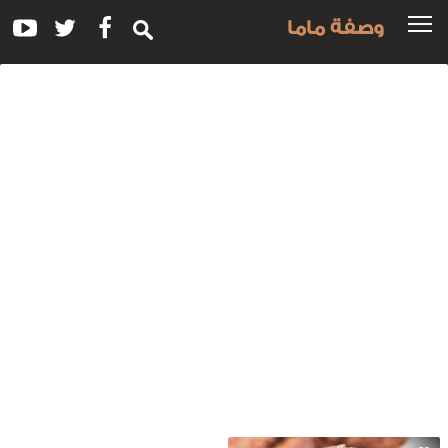
وصفة ماما
سم
لوصفة:
ريسب