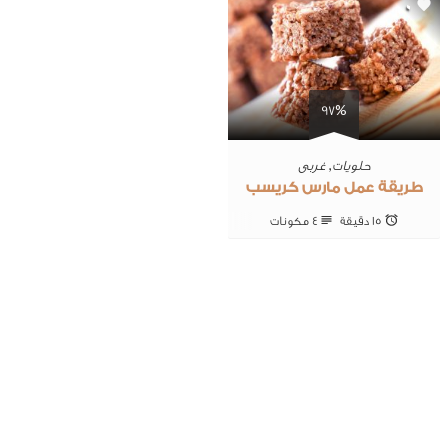
0
97%
حلويات
,
غربى
طريقة عمل مارس كريسب
15 ‎دقيقة
4 ‎مكونات